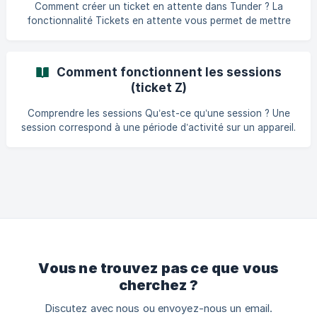
de commande Il est aussi possible de créer des scénarios
Comment créer un ticket en attente dans Tunder ? La
plus avancés avec plusieurs imprimantes, par exemple : une
fonctionnalité Tickets en attente vous permet de mettre
imprimante en cuisine pou
de côté un panier sans le payer immédiatement. C’est utile
pour : un client qui revient plus tard, la gestion des tables,
les commandes téléphoniques avec paiement différé, les
Comment fonctionnent les sessions
pick-ups, ou les encaissements ultérieurs. Vous pouvez
(ticket Z)
créer et gérer plusieurs tickets en attente en même temps.
Chaque ticket enregistré apparaît dans l’onglet Tickets en
Comprendre les sessions Qu’est-ce qu’une session ? Une
attente, ce qui
session correspond à une période d’activité sur un appareil.
Elle regroupe toutes les ventes, paiements et mouvements
de caisse effectués entre son ouverture et sa clôture.
Caractéristiques d’une session La session est associée à
un seul appareil À la fermeture, un ticket récapitulatif
(ticket Z) est généré et peut être envoyé à votre
comptable Plusieurs utilisateurs peuvent vendre dans la
même session Sess
Vous ne trouvez pas ce que vous
cherchez ?
Discutez avec nous ou envoyez-nous un email.